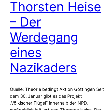
Thorsten Heise
– Der
Werdegang
eines
Nazikaders
Quelle: Theorie bedingt Aktion Göttingen Seit
dem 30. Januar gibt es das Projekt
„Völkischer Flügel“ innerhalb der NPD,
maßgeblich initiiert von Thorsten Heise. Der