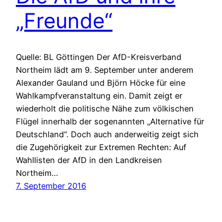
„Fre­unde“
Quelle: BL Göttingen Der AfD-​Kreisverband
Northeim lädt am 9. Sep­tem­ber unter anderem
Alexan­der Gauland und Björn Höcke für eine
Wahlkampfver­anstal­tung ein. Damit zeigt er
wieder­holt die poli­tis­che Nähe zum völkischen
Flügel inner­halb der soge­nan­nten „Alter­na­tive für
Deutsch­land“. Doch auch ander­weitig zeigt sich
die Zuge­hörigkeit zur Extremen Rechten: Auf
Wahllis­ten der AfD in den Land­kreisen
Northeim…
7. September 2016