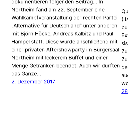
dokumentieren folgenden Beitrag… In
Northeim fand am 22. September eine
Qu
Wahlkampfveranstaltung der rechten Partei
(J
„Alternative für Deutschland“ unter anderen
bu
mit Björn Höcke, Andreas Kalbitz und Paul
Ex
Hampel statt. Diese wurde anschließend mit
si
einer privaten Aftershowparty im Bürgersaal
Zu
Northeim mit leckerem Büffet und einer
Zu
Menge Getränken beendet. Auch wir durften
de
das Ganze…
au
2. Dezember 2017
wo
28