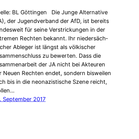
elle: BL Göttingen Die Junge Alter­na­tive
A), der Jugend­ver­band der AfD, ist bere­its
n­desweit für seine Ver­strick­un­gen in der
tremen Rechten bekannt. Ihr nieder­säch­
s­cher Ableger ist längst als völkischer
sam­men­schluss zu bew­erten. Dass die
sam­me­nar­beit der JA nicht bei Akteuren
r Neuen Rechten endet, son­dern bisweilen
ch bis in die neon­azis­tis­che Szene reicht,
llen…
. September 2017