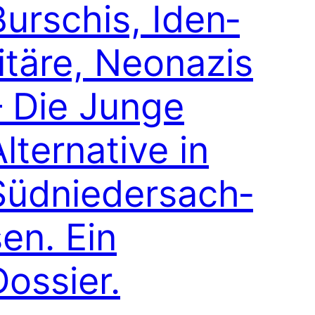
Burschis, Iden­
itäre, Neon­azis
– Die Junge
lter­na­tive in
Süd­nieder­sach­
sen. Ein
Dossier.