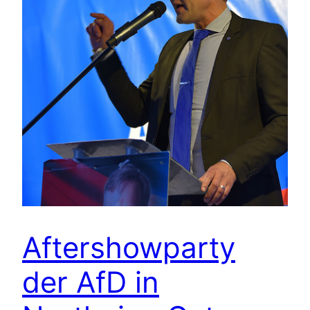
Aftershowparty
der AfD in