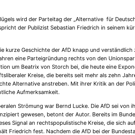
flügels wird der Parteitag der „Alternative für Deut
icht der Publizist Sebastian Friedrich in seinem kür
 die kurze Geschichte der AfD knapp und verständlich
hren eine Parteigründung rechts von den Unionsparte
ion um Beatrix von Storch bei, die heute eine Expon
ftsliberaler Kreise, die bereits seit mehr als zehn J
te Alternative anstreben. Mit ihrer Kritik an der Pol
tliche Aufmerksamkeit.
iberalen Strömung war Bernd Lucke. Die AfD sei von
onzipiert gewesen, betont der Autor. Bereits im Bun
ses Signal an rechtspopulistische Kreise, die sich au
 hält Friedrich fest. Nachdem die AfD bei der Bunde